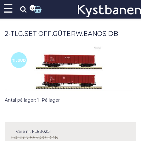
☰
0
2-TLG.SET OFF.GÜTERW.EANOS DB
Antal på lager: 1
På lager
Vare nr.
FL830251
Førpris:
559,00
DKK