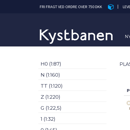
|
FRI FRAGT VED ORDRE OVER 750 DKK
LEV
N
H0 (1:87)
PLA
N (1:160)
TT (1:120)
P
Z (1:220)
G (1:22,5)
1 (1:32)