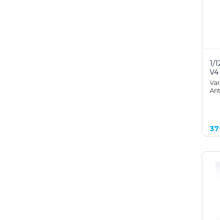
1/
V4
Var
Ant
37