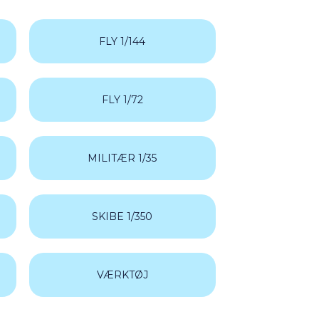
(1)
(2)
FLY 1/144
(21)
(11)
(32)
(2)
FLY 1/72
(174)
(9)
(87)
MILITÆR 1/35
(2)
(3)
520)
(23)
SKIBE 1/350
(11)
(19)
VÆRKTØJ