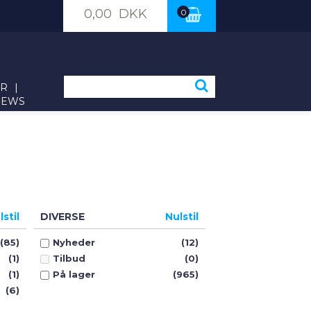
0,00 DKK
0
ER
|
NEWS
lstil
DIVERSE
Nulstil
(85)
Nyheder
(12)
(1)
Tilbud
(0)
(1)
På lager
(965)
(6)
134)