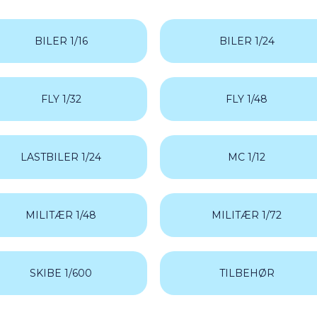
Faller
Gunze
BILER 1/16
BILER 1/24
Hasegawa
HobbyBoss
HobbyZone
Humbrol
FLY 1/32
FLY 1/48
Italeri
MENG
Revell
LASTBILER 1/24
MC 1/12
RyeFieldModels
Takom
Tamiya
(
Trumpeter
MILITÆR 1/48
MILITÆR 1/72
Vallejo
Zvezda
SKIBE 1/600
TILBEHØR