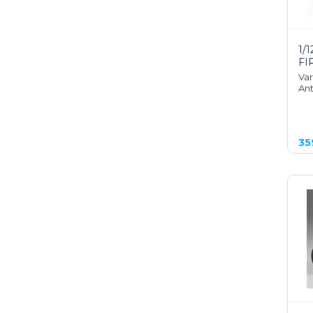
1/
FI
Var
Ant
35