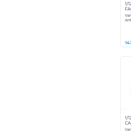
1/
FA
Var
Ant
14
1/
C
Var