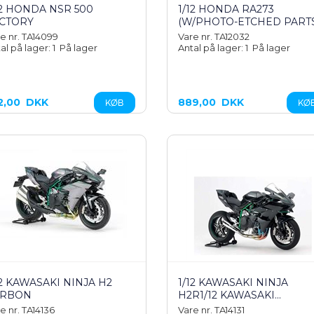
12 HONDA NSR 500
1/12 HONDA RA273
CTORY
(W/PHOTO-ETCHED PARTS
e nr. TA14099
Vare nr. TA12032
al på lager: 1
På lager
Antal på lager: 1
På lager
2,00
DKK
889,00
DKK
12 KAWASAKI NINJA H2
1/12 KAWASAKI NINJA
ARBON
H2R1/12 KAWASAKI...
e nr. TA14136
Vare nr. TA14131