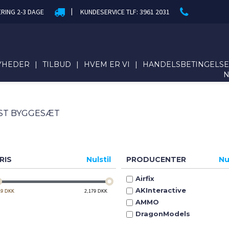
|
ERING 2-3 DAGE
KUNDESERVICE TLF: 3961 2031
YHEDER
|
TILBUD
|
HVEM ER VI
|
HANDELSBETINGELS
ST BYGGESÆT
RIS
Nulstil
PRODUCENTER
Nu
Airfix
AKInteractive
19
DKK
2,179
DKK
AMMO
DragonModels
Eduard
(