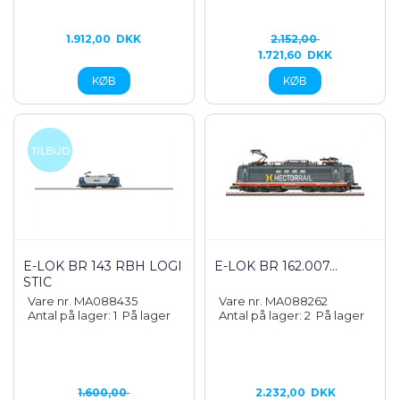
1.912,00
DKK
2.152,00
1.721,60
DKK
E-LOK BR 143 RBH LOGI
E-LOK BR 162.007...
STIC
Vare nr. MA088435
Vare nr. MA088262
Antal på lager: 1
På lager
Antal på lager: 2
På lager
1.600,00
2.232,00
DKK