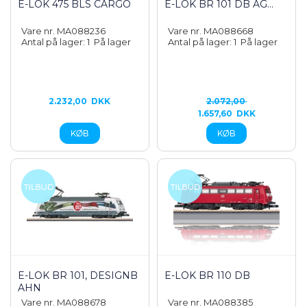
E-LOK 475 BLS CARGO
E-LOK BR 101 DB AG...
Vare nr. MA088236
Vare nr. MA088668
Antal på lager: 1
På lager
Antal på lager: 1
På lager
2.232,00
DKK
2.072,00
1.657,60
DKK
E-LOK BR 101, DESIGNB
E-LOK BR 110 DB
AHN
Vare nr. MA088678
Vare nr. MA088385