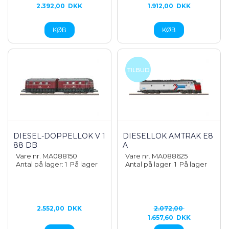
2.392,00
DKK
1.912,00
DKK
DIESEL-DOPPELLOK V 1
DIESELLOK AMTRAK E8
88 DB
A
Vare nr. MA088150
Vare nr. MA088625
Antal på lager: 1
På lager
Antal på lager: 1
På lager
2.552,00
DKK
2.072,00
1.657,60
DKK