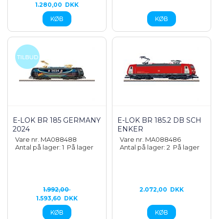
1.280,00
DKK
E-LOK BR 185 GERMANY
E-LOK BR 185.2 DB SCH
2024
ENKER
Vare nr. MA088488
Vare nr. MA088486
Antal på lager: 1
På lager
Antal på lager: 2
På lager
1.992,00
2.072,00
DKK
1.593,60
DKK