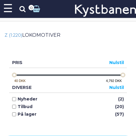
☰
0
LOKOMOTIVER
Z (1:220)
PRIS
Nulstil
40
DKK
4,792
DKK
DIVERSE
Nulstil
Nyheder
(2)
Tilbud
(20)
På lager
(57)