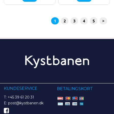
1
2
3
4
5
>
KUNDESERVICE
BETALINGSKORT
T: +45 39 61 20 31
E: post@kystbanen.dk