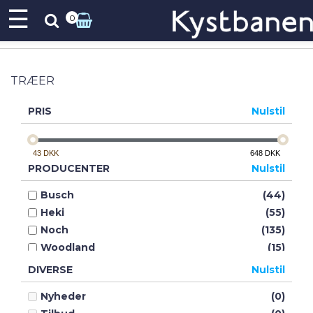
☰
0
TRÆER
PRIS
Nulstil
43
DKK
648
DKK
PRODUCENTER
Nulstil
Busch
(44)
Heki
(55)
Noch
(135)
Woodland
(15)
DIVERSE
Nulstil
Nyheder
(0)