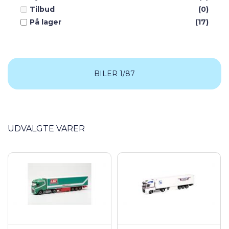
Tilbud
(0)
På lager
(17)
BILER 1/87
UDVALGTE VARER