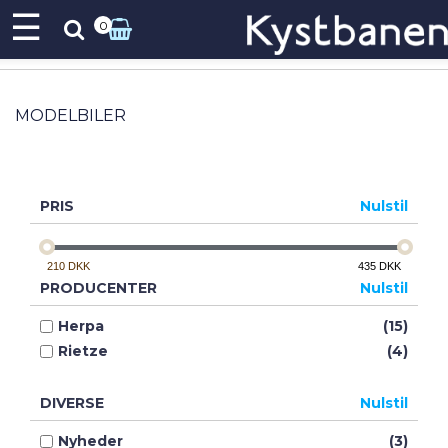
☰
0
MODELBILER
PRIS
Nulstil
210
DKK
435
DKK
PRODUCENTER
Nulstil
Herpa
(15)
Rietze
(4)
DIVERSE
Nulstil
Nyheder
(3)