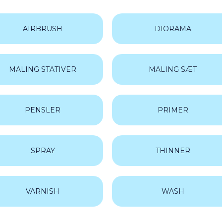
Humbrol
Noch
AIRBRUSH
DIORAMA
Revell
Tamiya
(
Vallejo
(
MALING STATIVER
MALING SÆT
PENSLER
PRIMER
SPRAY
THINNER
VARNISH
WASH