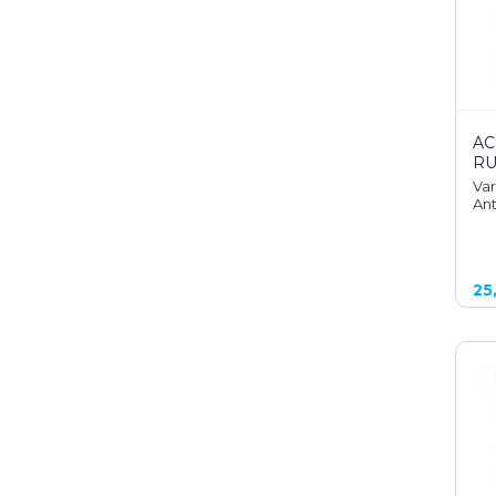
AC
RU
Var
Ant
25