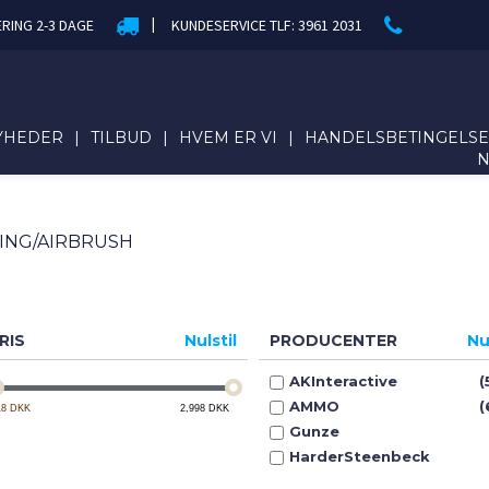
|
ERING 2-3 DAGE
KUNDESERVICE TLF: 3961 2031
YHEDER
|
TILBUD
|
HVEM ER VI
|
HANDELSBETINGELS
ING/AIRBRUSH
RIS
Nulstil
PRODUCENTER
Nu
AKInteractive
(
AMMO
(
18
DKK
2,998
DKK
Gunze
HarderSteenbeck
HobbyZone