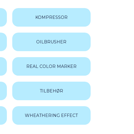
(7)
(2)
KOMPRESSOR
(91)
406)
668)
OILBRUSHER
REAL COLOR MARKER
TILBEHØR
WHEATHERING EFFECT