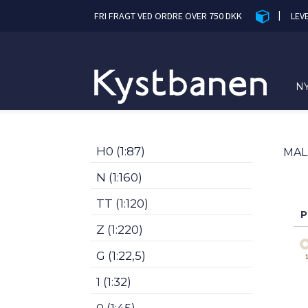
|
FRI FRAGT VED ORDRE OVER 750 DKK
LEV
N
H0 (1:87)
MAL
N (1:160)
TT (1:120)
P
Z (1:220)
G (1:22,5)
1 (1:32)