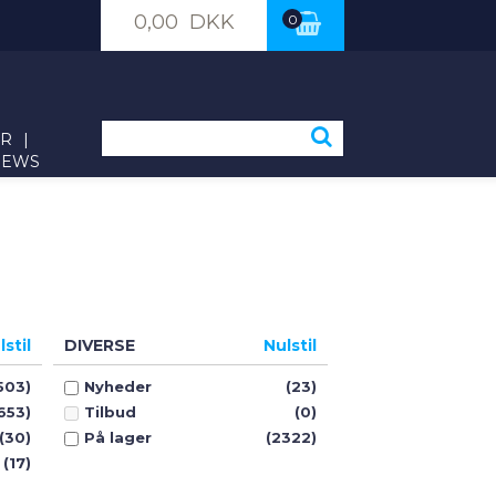
0,00 DKK
0
ER
|
NEWS
lstil
DIVERSE
Nulstil
503)
Nyheder
(23)
653)
Tilbud
(0)
(30)
På lager
(2322)
(17)
(26)