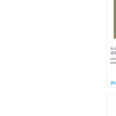
A-
B
Var
Ant
25