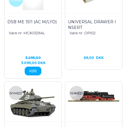
DSB ME 1511 (AC M/LYD)
UNIVERSAL DRAWER I
NSERT
Vare nr. MCK0129AL
Vare nr. OPI02
3.295,00
69,00
DKK
3.095,00 DKK