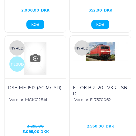
2.000,00
DKK
352,00
DKK
DSB ME 1512 (AC M/LYD)
E-LOK BR 120.1 VKRT. SN
D.
Vare nr. MCK0128AL
Vare nr. FL7570062
3.295,00
2.560,00
DKK
3.095,00 DKK