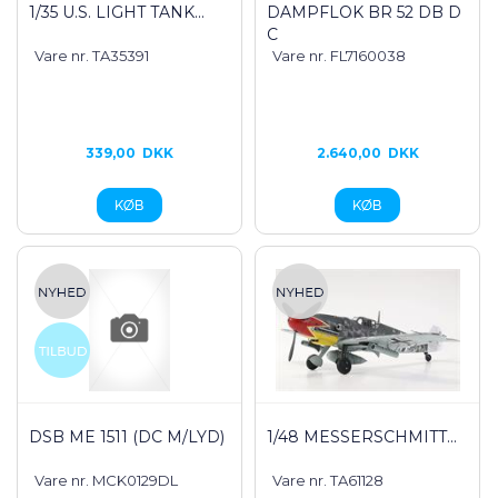
1/35 U.S. LIGHT TANK...
DAMPFLOK BR 52 DB D
C
Vare nr. TA35391
Vare nr. FL7160038
339,00
DKK
2.640,00
DKK
DSB ME 1511 (DC M/LYD)
1/48 MESSERSCHMITT...
Vare nr. MCK0129DL
Vare nr. TA61128