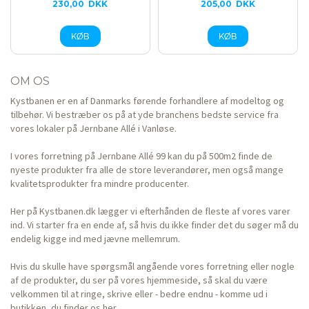
230,00
DKK
205,00
DKK
OM OS
Kystbanen er en af Danmarks førende forhandlere af modeltog og
tilbehør. Vi bestræber os på at yde branchens bedste service fra
vores lokaler på Jernbane Allé i Vanløse.
I vores forretning på Jernbane Allé 99 kan du på 500m2 finde de
nyeste produkter fra alle de store leverandører, men også mange
kvalitetsprodukter fra mindre producenter.
Her på Kystbanen.dk lægger vi efterhånden de fleste af vores varer
ind. Vi starter fra en ende af, så hvis du ikke finder det du søger må du
endelig kigge ind med jævne mellemrum.
Hvis du skulle have spørgsmål angående vores forretning eller nogle
af de produkter, du ser på vores hjemmeside, så skal du være
velkommen til at ringe, skrive eller - bedre endnu - komme ud i
butikken, du finder os her.