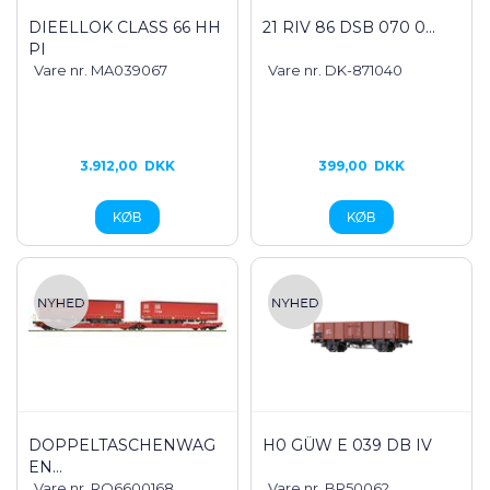
DIEELLOK CLASS 66 HH
21 RIV 86 DSB 070 0...
PI
Vare nr. MA039067
Vare nr. DK-871040
3.912,00
DKK
399,00
DKK
DOPPELTASCHENWAG
H0 GÜW E 039 DB IV
EN...
Vare nr. RO6600168
Vare nr. BR50062