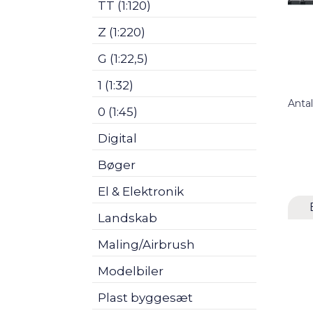
TT (1:120)
Z (1:220)
G (1:22,5)
1 (1:32)
Antal
0 (1:45)
Digital
Bøger
El & Elektronik
Landskab
Maling/Airbrush
Modelbiler
Plast byggesæt