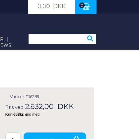
0,00 DKK
0
ER
|
NEWS
Vare nr.
T16269
2.632,00
DKK
Pris ved