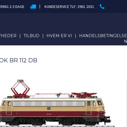
|
ERING 2-3 DAGE
KUNDESERVICE TLF: 3961 2031
YHEDER
|
TILBUD
|
HVEM ER VI
|
HANDELSBETINGELS
OK BR 112 DB