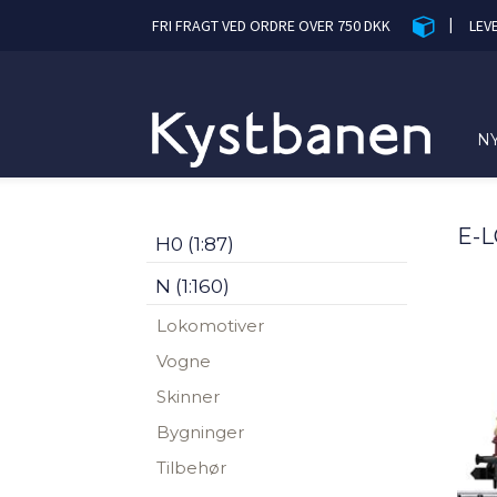
|
FRI FRAGT VED ORDRE OVER 750 DKK
LEV
N
E-L
H0 (1:87)
N (1:160)
Lokomotiver
Vogne
Skinner
Bygninger
Tilbehør