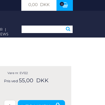
0,00 DKK
0
ER
|
NEWS
Vare nr.
EV122
55,00
DKK
Pris ved