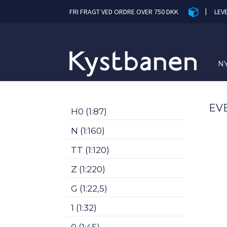
|
FRI FRAGT VED ORDRE OVER 750 DKK
LEV
N
EV
H0 (1:87)
N (1:160)
TT (1:120)
Z (1:220)
G (1:22,5)
1 (1:32)