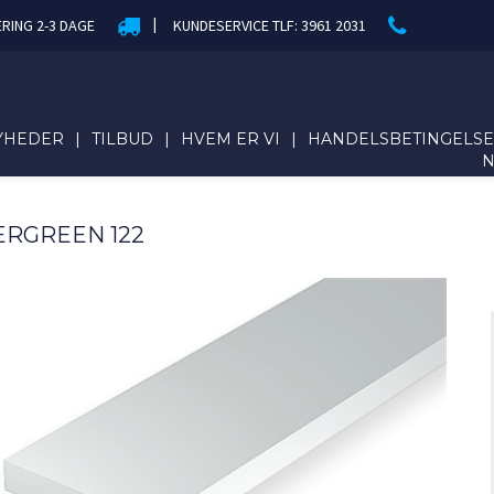
|
ERING 2-3 DAGE
KUNDESERVICE TLF: 3961 2031
YHEDER
|
TILBUD
|
HVEM ER VI
|
HANDELSBETINGELS
ERGREEN 122