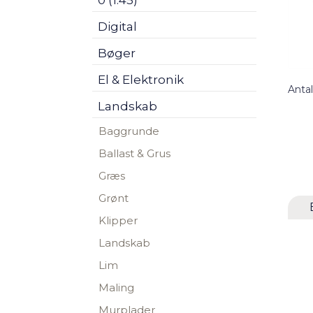
0 (1:45)
Digital
Bøger
El & Elektronik
Antal
Landskab
Baggrunde
Ballast & Grus
Græs
Grønt
Klipper
Landskab
Lim
Maling
Murplader