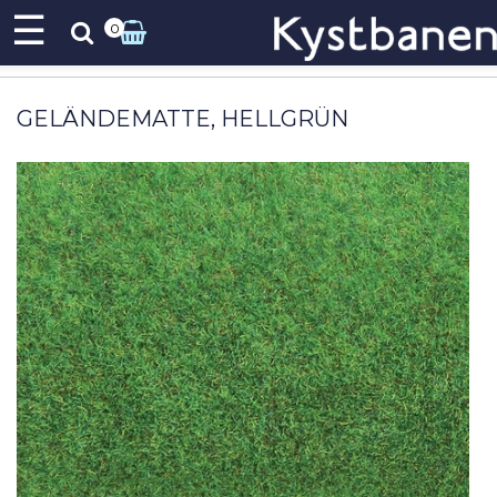
☰
0
GELÄNDEMATTE, HELLGRÜN