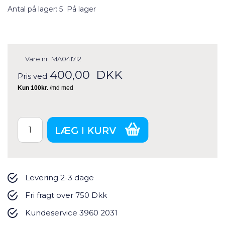
Antal på lager: 5
På lager
Vare nr.
MA041712
400,00
DKK
Pris ved
Levering 2-3 dage
Fri fragt over 750 Dkk
Kundeservice 3960 2031