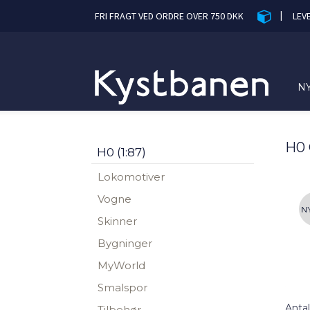
|
FRI FRAGT VED ORDRE OVER 750 DKK
LEV
N
H0 
H0 (1:87)
Lokomotiver
Vogne
Skinner
Bygninger
MyWorld
Smalspor
Antal
Tilbehør