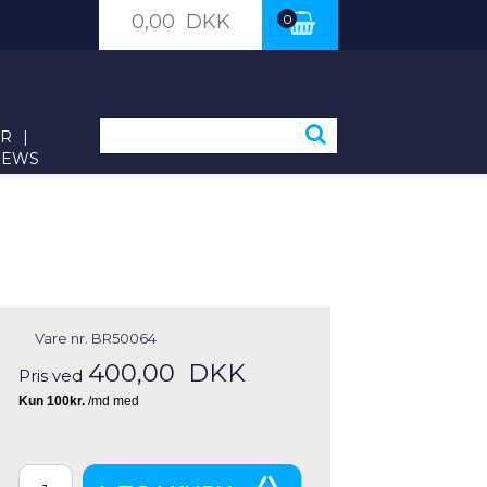
0,00 DKK
0
ER
|
NEWS
Vare nr.
BR50064
400,00
DKK
Pris ved