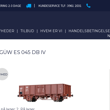
|
ERING 2-3 DAGE
KUNDESERVICE TLF: 3961 2031
YHEDER
|
TILBUD
|
HVEM ER VI
|
HANDELSBETINGELS
GÜW ES 045 DB IV
 på lager: 2
På lager