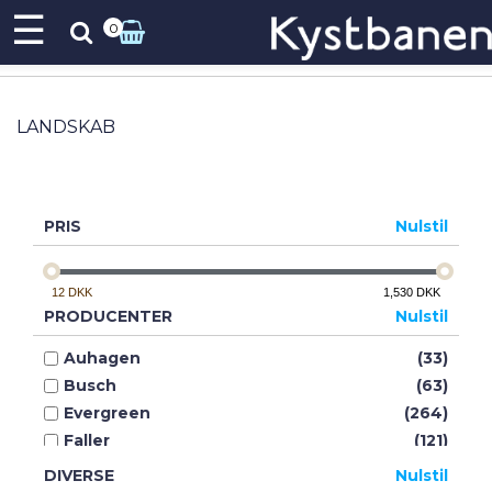
☰
0
LANDSKAB
PRIS
Nulstil
12
DKK
1,530
DKK
PRODUCENTER
Nulstil
Auhagen
(33)
Busch
(63)
Evergreen
(264)
Faller
(121)
Fleischmann
(1)
DIVERSE
Nulstil