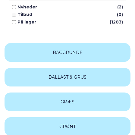
Heki
(159)
Nyheder
(2)
HobbyTrade
(1)
Tilbud
(0)
Humbrol
(4)
På lager
(1283)
Kibri
(1)
Noch
(570)
Peco
(4)
Viessmann
(1)
BAGGRUNDE
Woodland
(222)
BALLAST & GRUS
GRÆS
GRØNT