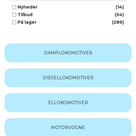
LemkeCollection
(8)
Nyheder
(14)
Piko
(20)
Tilbud
(54)
Roco
(2)
På lager
(286)
Trix
(68)
DAMPLOKOMOTIVER
DIESELLOKOMOTIVER
ELLOKOMOTIVER
MOTORVOGNE