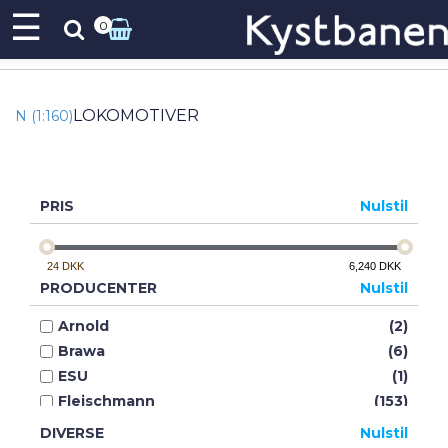
☰
0
LOKOMOTIVER
N (1:160)
PRIS
Nulstil
24
DKK
6,240
DKK
PRODUCENTER
Nulstil
Arnold
(2)
Brawa
(6)
ESU
(1)
Fleischmann
(153)
Kato
(37)
DIVERSE
Nulstil