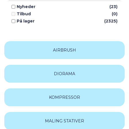
Humbrol
(7)
Nyheder
(23)
Noch
(2)
Tilbud
(0)
Revell
(91)
På lager
(2325)
Tamiya
(406)
Vallejo
(668)
AIRBRUSH
DIORAMA
KOMPRESSOR
MALING STATIVER