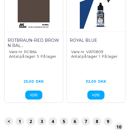
ROTBRAUN-RED BROW
ROYAL BLUE
N RAL...
Vare nr. RC864
Vare nr. VA70809
Antal på lager: 5
På lager
Antal på lager: 1
På lager
25,00
DKK
32,00
DKK
<
1
2
3
4
5
6
7
8
9
10