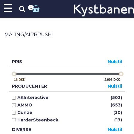
☰
0
MALING/AIRBRUSH
PRIS
Nulstil
18
DKK
2,998
DKK
PRODUCENTER
Nulstil
AKInteractive
(503)
AMMO
(653)
Gunze
(30)
HarderSteenbeck
(17)
HobbyZone
(26)
DIVERSE
Nulstil