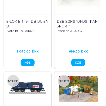
E-LOK BR 194 DB DC-SN
DSB SGNS "DFDS TRAN
D.
SPORT"
Vare nr. RO7510212
Vare nr. AC40371
3.040,00
DKK
689,00
DKK