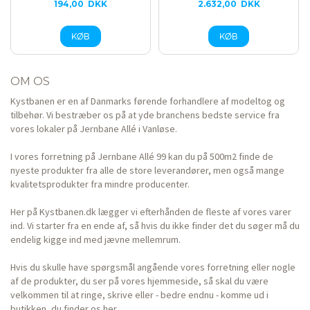
194,00
DKK
2.632,00
DKK
OM OS
Kystbanen er en af Danmarks førende forhandlere af modeltog og
tilbehør. Vi bestræber os på at yde branchens bedste service fra
vores lokaler på Jernbane Allé i Vanløse.
I vores forretning på Jernbane Allé 99 kan du på 500m2 finde de
nyeste produkter fra alle de store leverandører, men også mange
kvalitetsprodukter fra mindre producenter.
Her på Kystbanen.dk lægger vi efterhånden de fleste af vores varer
ind. Vi starter fra en ende af, så hvis du ikke finder det du søger må du
endelig kigge ind med jævne mellemrum.
Hvis du skulle have spørgsmål angående vores forretning eller nogle
af de produkter, du ser på vores hjemmeside, så skal du være
velkommen til at ringe, skrive eller - bedre endnu - komme ud i
butikken, du finder os her.