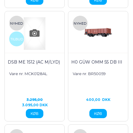
DSB ME 1512 (AC M/LYD)
H0 GÜW OMM 55 DB III
Vare nr. MCK0128AL
Vare nr. BR50059
3.295,00
400,00
DKK
3.095,00 DKK