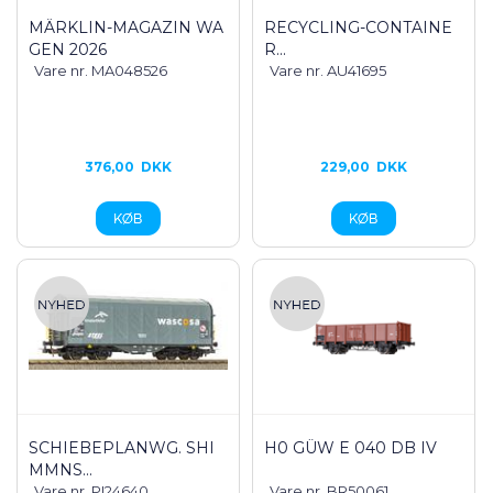
MÄRKLIN-MAGAZIN WA
RECYCLING-CONTAINE
GEN 2026
R...
Vare nr. MA048526
Vare nr. AU41695
376,00
DKK
229,00
DKK
SCHIEBEPLANWG. SHI
H0 GÜW E 040 DB IV
MMNS...
Vare nr. PI24640
Vare nr. BR50061