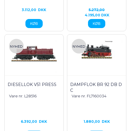
3.112,00
DKK
5.272,00
4.195,00 DKK
DIESELLOK V51 PRESS
DAMPFLOK BR 92 DB D
C
Vare nr. L28516
Vare nr. FL7160034
6.392,00
DKK
1.880,00
DKK