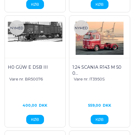
H0 GÜW E DSB III
1:24 SCANIA R143 M 50
0...
Vare nr. BR50076
Vare nr. IT3950S
400,00
DKK
559,00
DKK