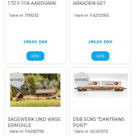
1:72 F-111A AARDVARK
ARKADEN-SET
Vare nr. IT91232
Vare nr. FA272583
299,00
DKK
285,00
DKK
SÄGEWERK UND WASS
DSB SGNS "DANTRANS
ERMÜHLE
PORT"
Vare nr. FA282756
Vare nr. AC40373